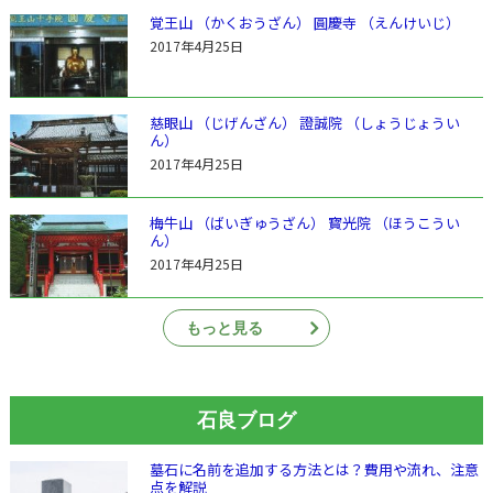
覚王山 （かくおうざん） 圓慶寺 （えんけいじ）
2017年4月25日
慈眼山 （じげんざん） 證誠院 （しょうじょうい
ん）
2017年4月25日
梅牛山 （ばいぎゅうざん） 寳光院 （ほうこうい
ん）
2017年4月25日
もっと見る
石良ブログ
墓石に名前を追加する方法とは？費用や流れ、注意
点を解説