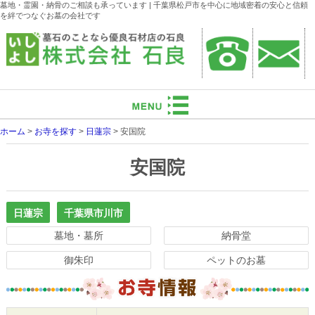
墓地・霊園・納骨のご相談も承っています | 千葉県松戸市を中心に地域密着の安心と信頼
を絆でつなぐお墓の会社です
ホーム
>
お寺を探す
>
日蓮宗
>
安国院
安国院
日蓮宗
千葉県市川市
墓地・墓所
納骨堂
御朱印
ペットのお墓