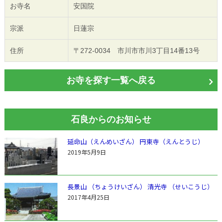
お寺名
安国院
宗派
日蓮宗
住所
〒272-0034 市川市市川3丁目14番13号
お寺を探す一覧へ戻る
石良からのお知らせ
延命山（えんめいざん） 円東寺（えんとうじ）
2019年5月9日
長景山 （ちょうけいざん） 清光寺 （せいこうじ）
2017年4月25日