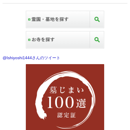
@Ishiyoshi1444さんのツイート