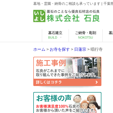
墓地・霊園・納骨のご相談も承っています | 千
墓石建立
ご納骨・彫刻
墓
BUILD
NOKOTSU
ホーム
>
お寺を探す
>
日蓮宗
>
唱行寺