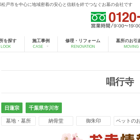
葉県松戸市を中心に地域密着の安心と信頼を絆でつなぐお墓の会社です
所を探す
施工事例
修理・リフォーム
墓所のお引
LOOK
CASE
RENOVATION
MOVING
唱行寺
日蓮宗
千葉県市川市
墓地・墓所
納骨堂
御朱印
ペットの