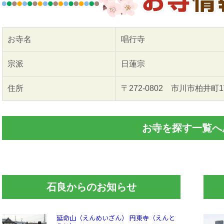
お寺名
唱行寺
宗派
日蓮宗
住所
〒272-0802 市川市柏井町
お寺を探す一覧へ
石良からのお知らせ
延命山（えんめいざん） 円東寺（えんと