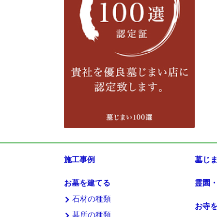
施工事例
墓じ
お墓を建てる
霊園
石材の種類
お寺
墓所の種類