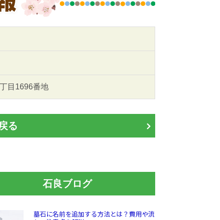
1丁目1696番地
戻る
石良ブログ
墓石に名前を追加する方法とは？費用や流