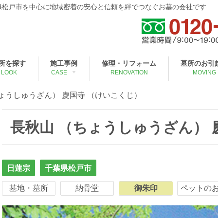
葉県松戸市を中心に地域密着の安心と信頼を絆でつなぐお墓の会社です
所を探す
施工事例
修理・リフォーム
墓所のお引
LOOK
CASE
RENOVATION
MOVING
ょうしゅうざん） 慶国寺 （けいこくじ）
長秋山 （ちょうしゅうざん） 
日蓮宗
千葉県松戸市
墓地・墓所
納骨堂
御朱印
御朱印
ペットの