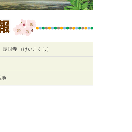
 慶国寺 （けいこくじ）
番地