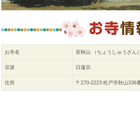
お寺名
長秋山 （ちょうしゅうざん）
宗派
日蓮宗
住所
〒270-2223 松戸市秋山336