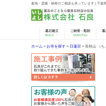
墓地・霊園・納骨のご相談も承っています | 千
墓石建立
ご納骨・彫刻
墓
BUILD
NOKOTSU
ホーム
>
お寺を探す
>
日蓮宗
>
長秋山 （ち