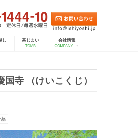
越し
墓じまい
会社情報
TOMB
COMPANY
慶国寺 （けいこくじ）
お墓