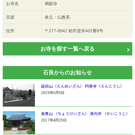
お寺名
満願寺
宗派
単立・仏教系
住所
〒277-0042 柏市逆井402番8号
お寺を探す一覧へ戻る
石良からのお知らせ
延命山（えんめいざん） 円東寺（えんとうじ）
2019年5月9日
長景山 （ちょうけいざん） 清光寺 （せいこうじ）
2017年4月25日