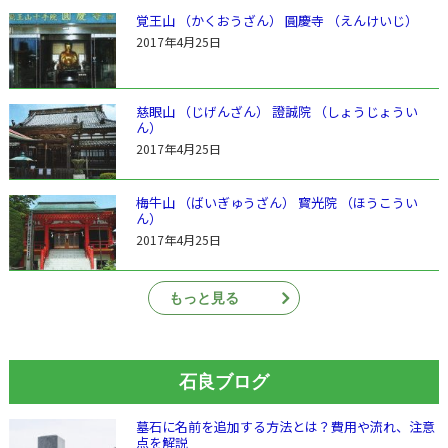
覚王山 （かくおうざん） 圓慶寺 （えんけいじ）
2017年4月25日
慈眼山 （じげんざん） 證誠院 （しょうじょうい
ん）
2017年4月25日
梅牛山 （ばいぎゅうざん） 寳光院 （ほうこうい
ん）
2017年4月25日
もっと見る
石良ブログ
墓石に名前を追加する方法とは？費用や流れ、注意
点を解説