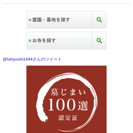
@Ishiyoshi1444さんのツイート