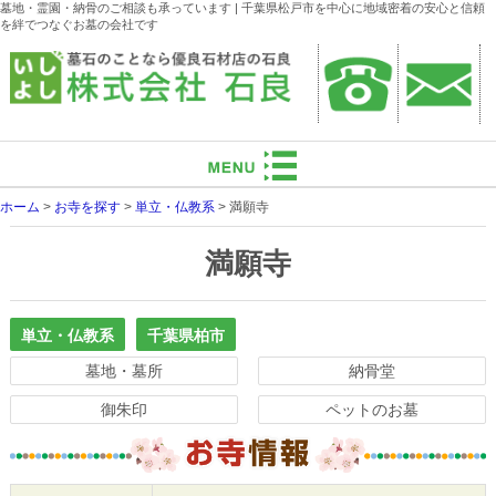
墓地・霊園・納骨のご相談も承っています | 千葉県松戸市を中心に地域密着の安心と信頼
を絆でつなぐお墓の会社です
ホーム
>
お寺を探す
>
単立・仏教系
>
満願寺
満願寺
単立・仏教系
千葉県柏市
墓地・墓所
納骨堂
御朱印
ペットのお墓