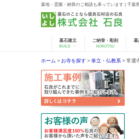
墓地・霊園・納骨のご相談も承っています | 千
墓石建立
ご納骨・彫刻
墓
BUILD
NOKOTSU
ホーム
>
お寺を探す
>
単立・仏教系
>
常運