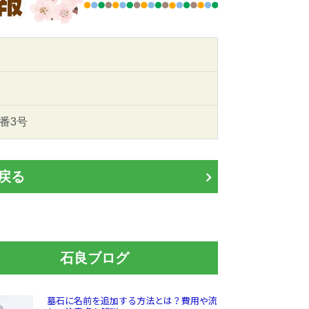
6番3号
戻る
石良ブログ
墓石に名前を追加する方法とは？費用や流