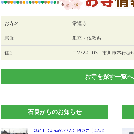
お寺名
常運寺
宗派
単立・仏教系
住所
〒272-0103 市川市本行徳
お寺を探す一覧へ
石良からのお知らせ
延命山（えんめいざん） 円東寺（えんと