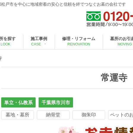
葉県松戸市を中心に地域密着の安心と信頼を絆でつなぐお墓の会社です
所を探す
施工事例
修理・リフォーム
墓所のお引
LOOK
CASE
RENOVATION
MOVING
寺
常運寺
単立・仏教系
千葉県市川市
墓地・墓所
納骨堂
御朱印
ペットの