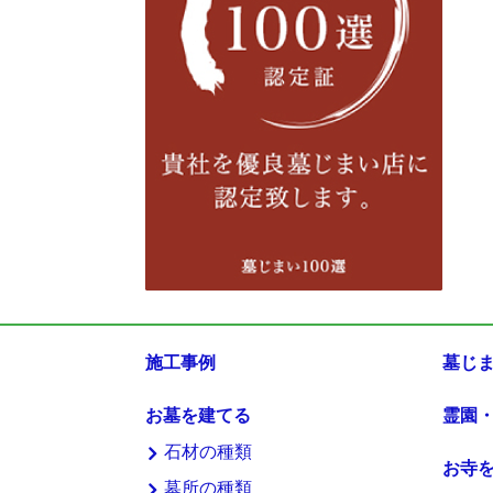
施工事例
墓じ
お墓を建てる
霊園
石材の種類
お寺
墓所の種類