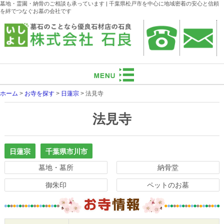
墓地・霊園・納骨のご相談も承っています | 千葉県松戸市を中心に地域密着の安心と信頼
を絆でつなぐお墓の会社です
ホーム
>
お寺を探す
>
日蓮宗
>
法見寺
法見寺
日蓮宗
千葉県市川市
墓地・墓所
納骨堂
御朱印
ペットのお墓