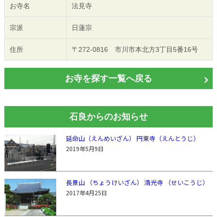
お寺名
法見寺
宗派
日蓮宗
住所
〒272-0816 市川市本北方3丁目5番16号
お寺を探す一覧へ戻る
石良からのお知らせ
延命山（えんめいざん） 円東寺（えんとうじ）
2019年5月9日
長景山 （ちょうけいざん） 清光寺 （せいこうじ）
2017年4月25日