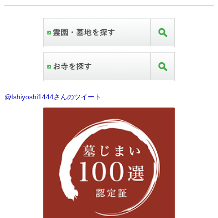
@Ishiyoshi1444さんのツイート