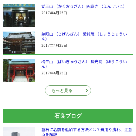
覚王山 （かくおうざん） 圓慶寺 （えんけいじ）
2017年4月25日
慈眼山 （じげんざん） 證誠院 （しょうじょうい
ん）
2017年4月25日
梅牛山 （ばいぎゅうざん） 寳光院 （ほうこうい
ん）
2017年4月25日
もっと見る
石良ブログ
墓石に名前を追加する方法とは？費用や流れ、注意
点を解説