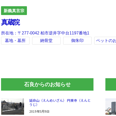
新義真言宗
真蔵院
所在地：〒277-0042 柏市逆井字中台1197番地1
墓地・墓所
納骨堂
御朱印
ペットの
石良からのお知らせ
延命山（えんめいざん） 円東寺（えんと
うじ）
2019年5月9日