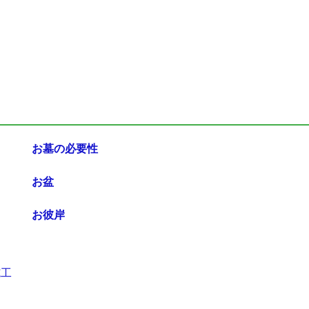
お墓の必要性
お盆
お彼岸
施工