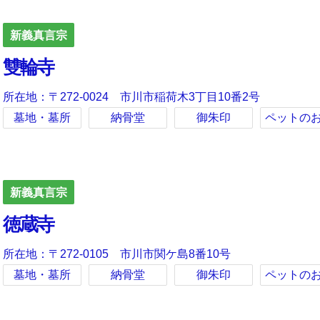
新義真言宗
雙輪寺
所在地：〒272-0024 市川市稲荷木3丁目10番2号
墓地・墓所
納骨堂
御朱印
ペットの
新義真言宗
徳蔵寺
所在地：〒272-0105 市川市関ケ島8番10号
墓地・墓所
納骨堂
御朱印
ペットの