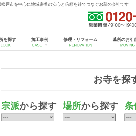
葉県松戸市を中心に地域密着の安心と信頼を絆でつなぐお墓の会社です
所を探す
施工事例
修理・リフォーム
墓所のお引
LOOK
CASE
RENOVATION
MOVING
お寺を探
宗派
から探す
場所
から探す
条