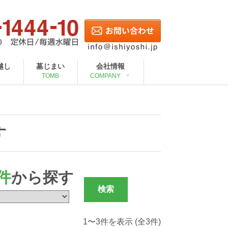
越し
墓じまい
会社情報
TOMB
COMPANY
す
件
から探す
1〜3件を表示 (全3件)