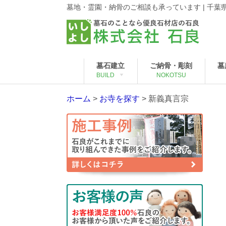
墓地・霊園・納骨のご相談も承っています | 千
墓石建立
ご納骨・彫刻
墓
BUILD
NOKOTSU
ホーム
>
お寺を探す
>
新義真言宗