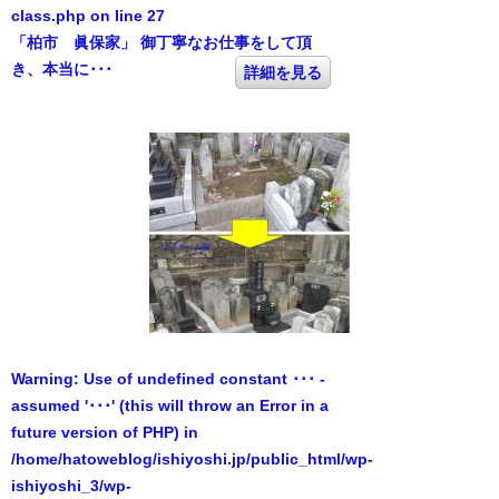
class.php
on line
27
「柏市 眞保家」 御丁寧なお仕事をして頂
き、本当に･･･
詳細を見る
Warning
: Use of undefined constant ･･･ -
assumed '･･･' (this will throw an Error in a
future version of PHP) in
/home/hatoweblog/ishiyoshi.jp/public_html/wp-
ishiyoshi_3/wp-