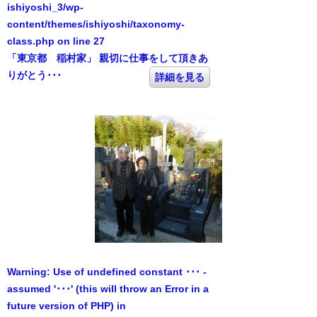
ishiyoshi_3/wp-
content/themes/ishiyoshi/taxonomy-
class.php
on line
27
「東京都 稲村家」 親切に仕事をして頂きあ
りがとう･･･
詳細を見る
Warning
: Use of undefined constant ･･･ -
assumed '･･･' (this will throw an Error in a
future version of PHP) in