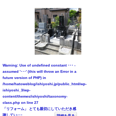
Warning
: Use of undefined constant ･･･ -
assumed '･･･' (this will throw an Error in a
future version of PHP) in
/home/hatoweblog/ishiyoshi.jp/public_html/wp-
ishiyoshi_3/wp-
content/themes/ishiyoshi/taxonomy-
class.php
on line
27
「リフォーム」 とても親切にしていただき感
謝してい･･･
詳細を見る