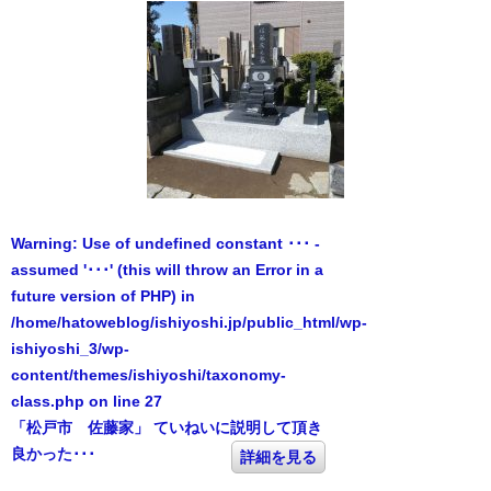
Warning
: Use of undefined constant ･･･ -
assumed '･･･' (this will throw an Error in a
future version of PHP) in
/home/hatoweblog/ishiyoshi.jp/public_html/wp-
ishiyoshi_3/wp-
content/themes/ishiyoshi/taxonomy-
class.php
on line
27
「松戸市 佐藤家」 ていねいに説明して頂き
良かった･･･
詳細を見る