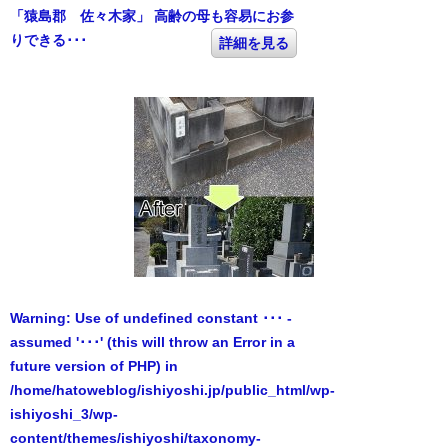
「猿島郡 佐々木家」 高齢の母も容易にお参
りできる･･･
詳細を見る
Warning
: Use of undefined constant ･･･ -
assumed '･･･' (this will throw an Error in a
future version of PHP) in
/home/hatoweblog/ishiyoshi.jp/public_html/wp-
ishiyoshi_3/wp-
content/themes/ishiyoshi/taxonomy-