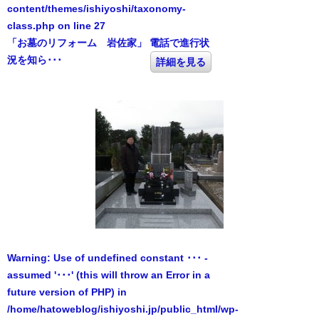
content/themes/ishiyoshi/taxonomy-
class.php
on line
27
「お墓のリフォーム 岩佐家」 電話で進行状
況を知ら･･･
詳細を見る
Warning
: Use of undefined constant ･･･ -
assumed '･･･' (this will throw an Error in a
future version of PHP) in
/home/hatoweblog/ishiyoshi.jp/public_html/wp-