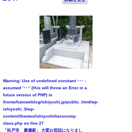
Warning
: Use of undefined constant ･･･ -
assumed '･･･' (this will throw an Error in a
future version of PHP) in
/home/hatoweblog/ishiyoshi.jp/public_html/wp-
ishiyoshi_3/wp-
content/themes/ishiyoshi/taxonomy-
class.php
on line
27
「松戸市 廣瀬家」 大変お世話になりまし