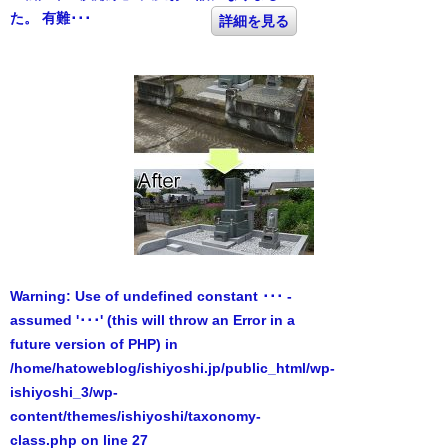
た。 有難･･･
詳細を見る
Warning
: Use of undefined constant ･･･ -
assumed '･･･' (this will throw an Error in a
future version of PHP) in
/home/hatoweblog/ishiyoshi.jp/public_html/wp-
ishiyoshi_3/wp-
content/themes/ishiyoshi/taxonomy-
class.php
on line
27