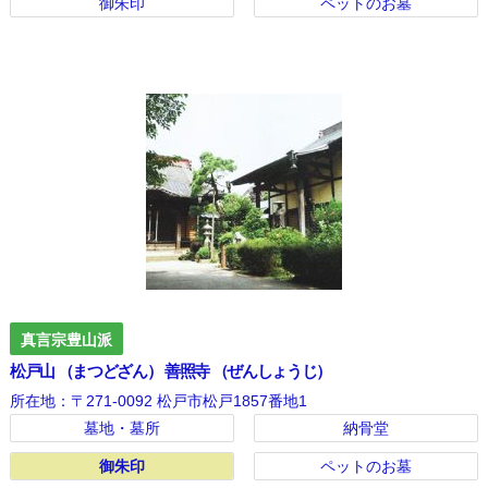
御朱印
ペットのお墓
真言宗豊山派
松戸山 （まつどざん） 善照寺 （ぜんしょうじ）
所在地：〒271-0092 松戸市松戸1857番地1
墓地・墓所
納骨堂
御朱印
御朱印
ペットのお墓