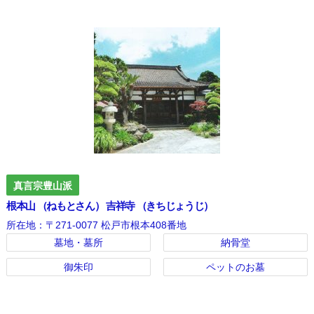
真言宗豊山派
根本山 （ねもとさん） 吉祥寺 （きちじょうじ）
所在地：〒271-0077 松戸市根本408番地
墓地・墓所
納骨堂
御朱印
ペットのお墓