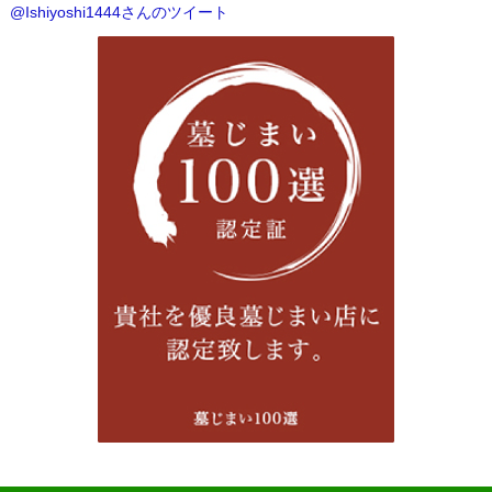
@Ishiyoshi1444さんのツイート