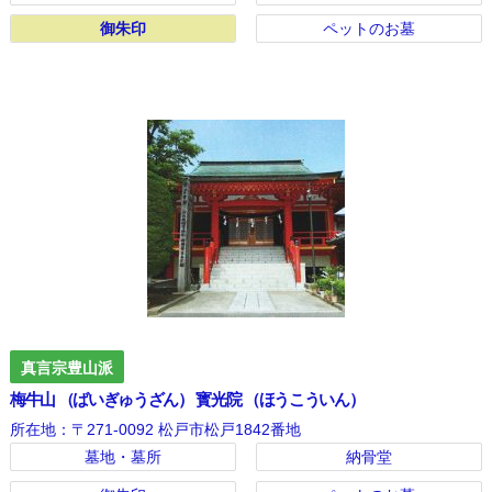
御朱印
御朱印
ペットのお墓
真言宗豊山派
梅牛山 （ばいぎゅうざん） 寳光院 （ほうこういん）
所在地：〒271-0092 松戸市松戸1842番地
墓地・墓所
納骨堂