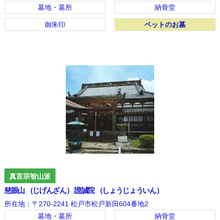
墓地・墓所
納骨堂
御朱印
ペットのお墓
ペットのお墓
真言宗智山派
慈眼山 （じげんざん） 證誠院 （しょうじょういん）
所在地：〒270-2241 松戸市松戸新田604番地2
墓地・墓所
納骨堂