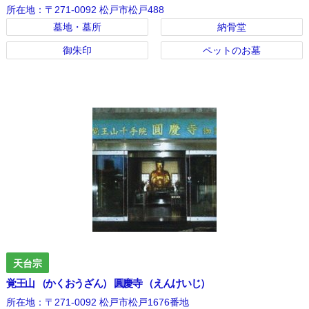
所在地：〒271-0092 松戸市松戸488
墓地・墓所
納骨堂
御朱印
ペットのお墓
天台宗
覚王山 （かくおうざん） 圓慶寺 （えんけいじ）
所在地：〒271-0092 松戸市松戸1676番地