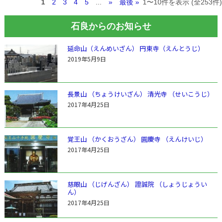
1
2
3
4
5
...
»
最後 »
1〜10件を表示 (全253件)
石良からのお知らせ
延命山（えんめいざん） 円東寺（えんとうじ）
2019年5月9日
長景山 （ちょうけいざん） 清光寺 （せいこうじ）
2017年4月25日
覚王山 （かくおうざん） 圓慶寺 （えんけいじ）
2017年4月25日
慈眼山 （じげんざん） 證誠院 （しょうじょうい
ん）
2017年4月25日