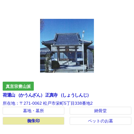
真言宗豊山派
荷運山 （かうんざん） 正真寺 （しょうしんじ）
所在地：〒271-0062 松戸市栄町5丁目338番地2
墓地・墓所
納骨堂
御朱印
御朱印
ペットのお墓