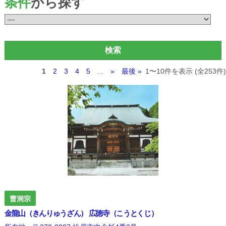
条件
から探す
1
2
3
4
5
...
»
最後 »
1〜10件を表示 (全253件)
曹洞宗
金龍山（きんりゅうざん） 広徳寺（こうとくじ）