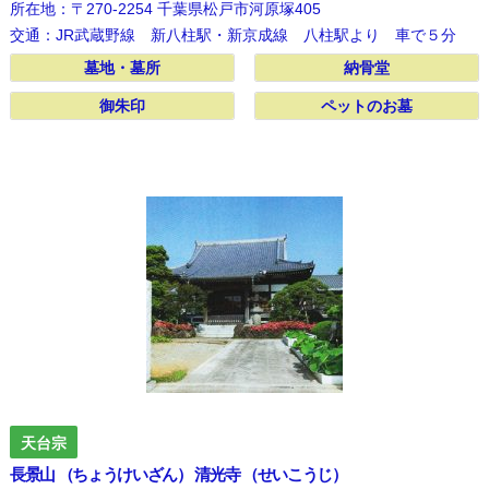
所在地：〒270-2254 千葉県松戸市河原塚405
交通：JR武蔵野線 新八柱駅・新京成線 八柱駅より 車で５分
墓地・墓所
墓地・墓所
納骨堂
納骨堂
御朱印
御朱印
ペットのお墓
ペットのお墓
天台宗
長景山 （ちょうけいざん） 清光寺 （せいこうじ）