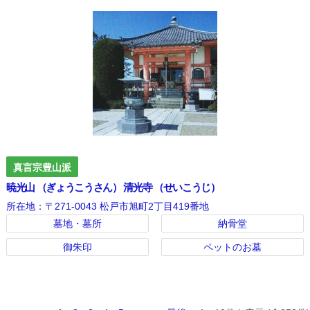
真言宗豊山派
暁光山 （ぎょうこうさん） 清光寺 （せいこうじ）
所在地：〒271-0043 松戸市旭町2丁目419番地
墓地・墓所
納骨堂
御朱印
ペットのお墓