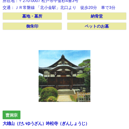
所在地：〒270-0007 松戸市中金杉4番3号
交通：ＪＲ常磐線 「北小金駅」北口より 徒歩20分 車で3分
墓地・墓所
墓地・墓所
納骨堂
納骨堂
御朱印
御朱印
ペットのお墓
ペットのお墓
曹洞宗
大雄山（だいゆうざん）吟松寺（ぎんしょうじ）