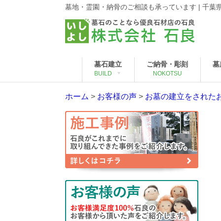
墓地・霊園・納骨のご相談も承っています | 千
墓石建立
ご納骨・彫刻
墓
BUILD
NOKOTSU
ホーム
>
お客様の声
>
お墓の建立をされた