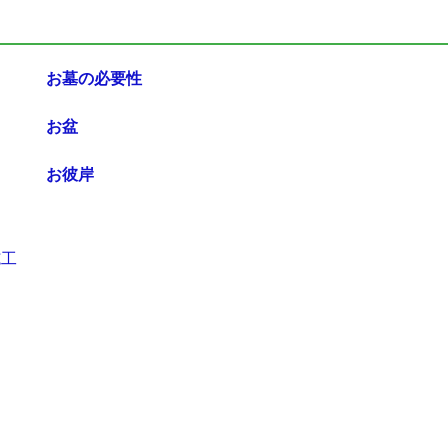
お墓の必要性
お盆
お彼岸
施工