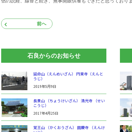
侶の読経、線香と続き、無事開眼供養もできたと思っており
前へ
石良からのお知らせ
延命山（えんめいざん） 円東寺（えんと
うじ）
2019年5月9日
長景山 （ちょうけいざん） 清光寺 （せい
こうじ）
2017年4月25日
覚王山 （かくおうざん） 圓慶寺 （えんけ