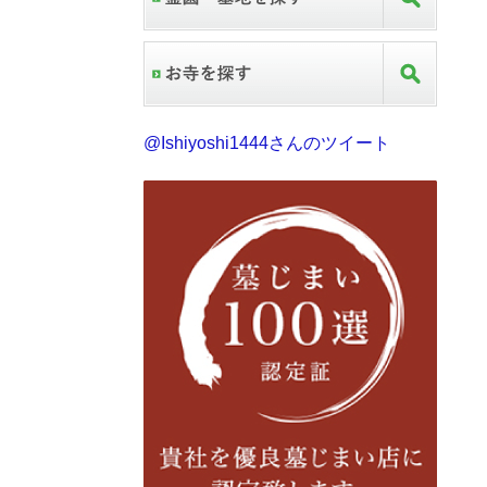
@Ishiyoshi1444さんのツイート